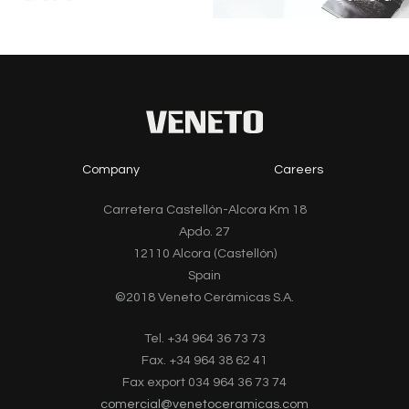
Company
Careers
Carretera Castellón-Alcora Km 18
Apdo. 27
12110 Alcora (Castellón)
Spain
©2018 Veneto Cerámicas S.A.
Tel. +34 964 36 73 73
Fax. +34 964 38 62 41
Fax export 034 964 36 73 74
comercial@venetoceramicas.com