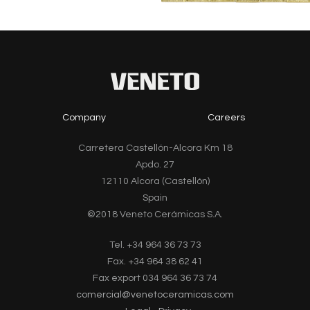
Company
Careers
Carretera Castellón-Alcora Km 18
Apdo. 27
12110 Alcora (Castellón)
Spain
©2018 Veneto Cerámicas S.A.
Tel. +34 964 36 73 73
Fax. +34 964 38 62 41
Fax export 034 964 36 73 74
comercial@venetoceramicas.com