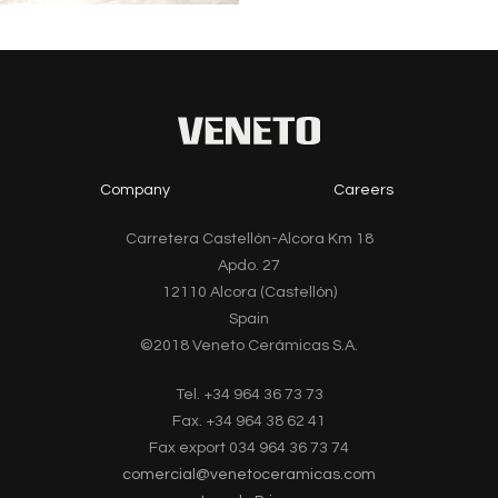
Company
Careers
Carretera Castellón-Alcora Km 18
Apdo. 27
12110 Alcora (Castellón)
Spain
©2018 Veneto Cerámicas S.A.
Tel. +34 964 36 73 73
Fax. +34 964 38 62 41
Fax export 034 964 36 73 74
comercial@venetoceramicas.com