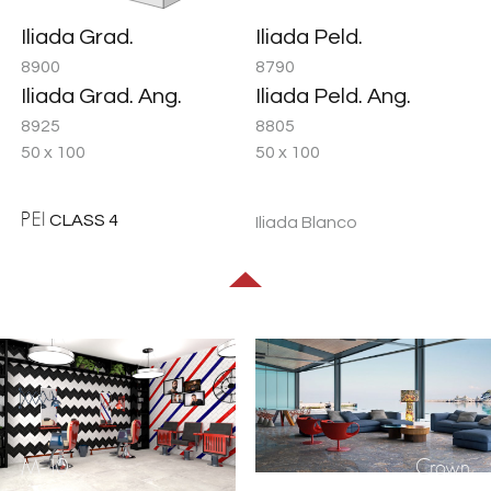
Iliada Grad.
Iliada Peld.
8900
8790
Iliada Grad. Ang.
Iliada Peld. Ang.
8925
8805
50 x 100
50 x 100
PEI
CLASS 4
Iliada Blanco
M-10
Crown