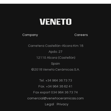
Company
Careers
Carretera Castellón-Alcora Km 18
Apdo. 27
12110 Alcora (Castellón)
Spain
©2018 Veneto Cerámicas S.A.
Tel. +34 964 36 73 73
Fax. +34 964 38 62 41
Fax export 034 964 36 73 74
comercial@venetoceramicas.com
Legal
Privacy